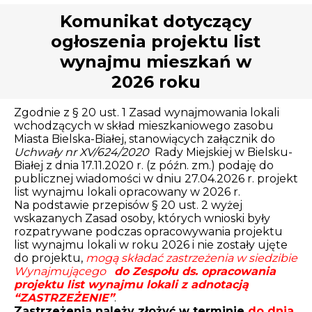
Opłaty i rozliczenia
Komunikat dotyczący
ogłoszenia projektu list
Działania antysmogowe
wynajmu mieszkań w
Remonty budynków
2026 roku
Zgodnie z § 20 ust. 1 Zasad wynajmowania lokali
Zamówienia publiczne
wchodzących w skład mieszkaniowego zasobu
Miasta Bielska-Białej, stanowiących załącznik do
Prawo
Uchwały nr XV/624/2020
Rady Miejskiej w Bielsku-
Białej z dnia 17.11.2020 r. (z późn. zm.) podaję do
publicznej wiadomości w dniu 27.04.2026 r. projekt
Nowości
list wynajmu lokali opracowany w 2026 r.
Na podstawie przepisów § 20 ust. 2 wyżej
wskazanych Zasad osoby, których wnioski były
rozpatrywane podczas opracowywania projektu
list wynajmu lokali w roku 2026 i nie zostały ujęte
do projektu,
mogą składać zastrzeżenia w siedzibie
Wynajmującego
do Zespołu ds. opracowania
projektu list wynajmu lokali z adnotacją
“ZASTRZEŻENIE”
.
Zastrzeżenia należy złożyć w terminie
do dnia