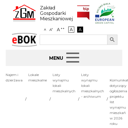
Skip
to
Zakład
content
Gospodarki
Mieszkaniowej
++
A
A
A
+
A
A
Search Button
Search
eBOK
for:
Start
Najem i
Lokale
Listy
Listy
dzierżawa
mieszkalne
wynajmu
wynajmu
Komunika
BIP
lokali
lokali
dotyczący
mieszkalnych
mieszkalnych
ogłoszenia
- archiwum
projektu
Jak załatwić sprawę
list
wynajmu
mieszkań
Najem i dzierżawa
w 2026
roku