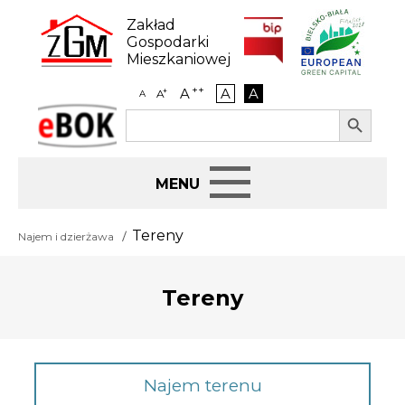
Skip
to
Zakład
content
Gospodarki
Mieszkaniowej
++
A
A
A
+
A
A
Search Button
Search
eBOK
for:
Start
Tereny
Najem i dzierżawa
BIP
Tereny
Jak załatwić sprawę
Najem i dzierżawa
Najem terenu