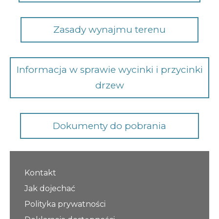
Opłaty i rozliczenia
Zasady wynajmu terenu
Działania antysmogowe
Remonty budynków
Informacja w sprawie wycinki i przycinki
Zamówienia publiczne
drzew
Prawo
Dokumenty do pobrania
Nowości
Kontakt
Jak dojechać
Polityka prywatności