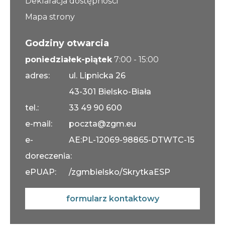
Deklaracja dostępności
Mapa strony
Godziny otwarcia
poniedziałek-piątek
7:00 - 15:00
adres:
ul. Lipnicka 26
43-301 Bielsko-Biała
tel.:
33 49 90 600
e-mail:
poczta@zgm.eu
e-
AE:PL-12069-98865-DTWTC-15
doreczenia:
ePUAP:
/zgmbielsko/SkrytkaESP
formularz kontaktowy