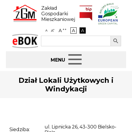
Skip
to
Zakład
content
Gospodarki
Mieszkaniowej
++
A
A
A
+
A
A
Search Button
Search
eBOK
for:
Start
Dział Lokali Użytkowych i
Windykacji
BIP
Jak załatwić sprawę
Najem i dzierżawa
ul. Lipnicka 26, 43-300 Bielsko-
Siedziba: