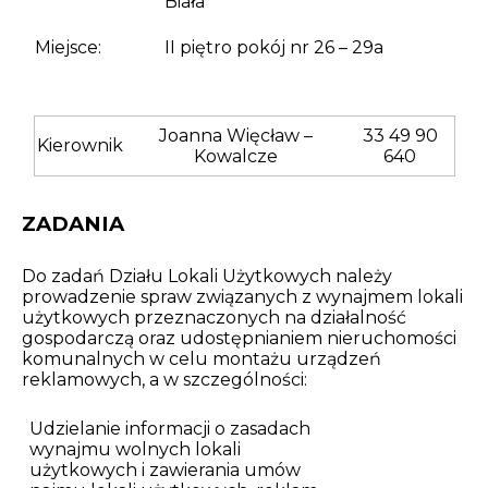
Biała
Opłaty i rozliczenia
Miejsce:
II piętro pokój nr 26 – 29a
Działania antysmogowe
Remonty budynków
Joanna Więcław –
33 49 90
Kierownik
Kowalcze
640
Zamówienia publiczne
ZADANIA
Prawo
Do zadań Działu Lokali Użytkowych należy
Nowości
prowadzenie spraw związanych z wynajmem lokali
użytkowych przeznaczonych na działalność
gospodarczą oraz udostępnianiem nieruchomości
komunalnych w celu montażu urządzeń
reklamowych, a w szczególności:
Udzielanie informacji o zasadach
wynajmu wolnych lokali
użytkowych i zawierania umów