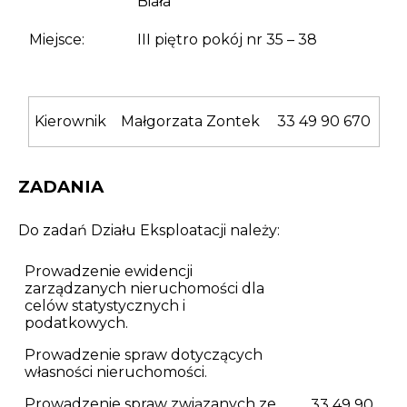
Biała
Opłaty i rozliczenia
Miejsce:
III piętro pokój nr 35 – 38
Działania antysmogowe
Remonty budynków
Kierownik
Małgorzata Zontek
33 49 90 670
Zamówienia publiczne
ZADANIA
Prawo
Do zadań Działu Eksploatacji należy:
Nowości
Prowadzenie ewidencji
zarządzanych nieruchomości dla
celów statystycznych i
podatkowych.
Prowadzenie spraw dotyczących
własności nieruchomości.
Prowadzenie spraw związanych ze
33 49 90