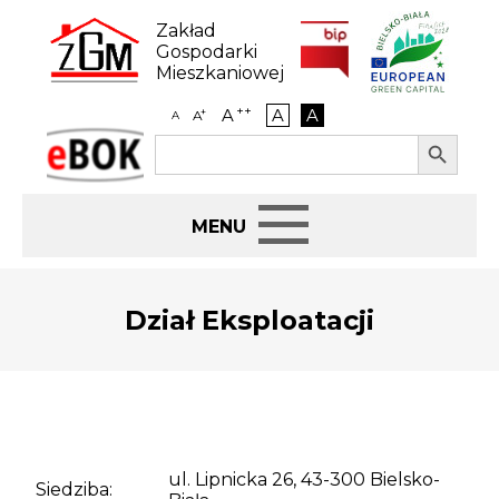
Skip
to
Zakład
content
Gospodarki
Mieszkaniowej
++
A
A
A
+
A
A
Search Button
Search
eBOK
for:
Start
Dział Eksploatacji
BIP
Jak załatwić sprawę
Najem i dzierżawa
ul. Lipnicka 26, 43-300 Bielsko-
Siedziba: