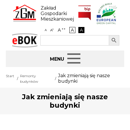
Skip
to
Zakład
content
Gospodarki
Mieszkaniowej
++
A
A
A
+
A
A
Search Button
Search
eBOK
for:
Start
Jak zmieniają się nasze
Start
Remonty
budynki
budynków
BIP
Jak zmieniają się nasze
Jak załatwić sprawę
budynki
Najem i dzierżawa