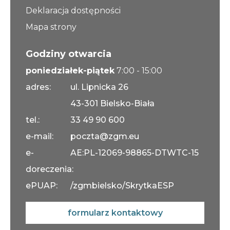
Deklaracja dostępności
Mapa strony
Godziny otwarcia
poniedziałek-piątek
7:00 - 15:00
adres:
ul. Lipnicka 26
43-301 Bielsko-Biała
tel.:
33 49 90 600
e-mail:
poczta@zgm.eu
e-
AE:PL-12069-98865-DTWTC-15
doreczenia:
ePUAP:
/zgmbielsko/SkrytkaESP
formularz kontaktowy