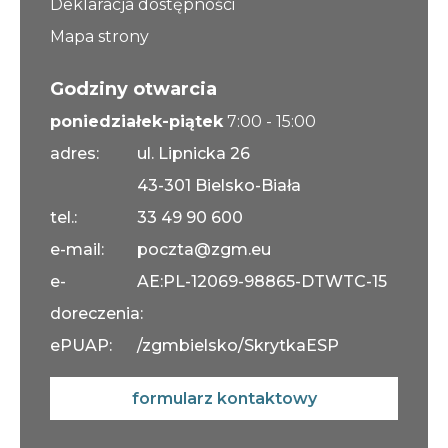
Deklaracja dostępności
Mapa strony
Godziny otwarcia
poniedziałek-piątek
7:00 - 15:00
adres:
ul. Lipnicka 26
43-301 Bielsko-Biała
tel.:
33 49 90 600
e-mail:
poczta@zgm.eu
e-
AE:PL-12069-98865-DTWTC-15
doreczenia:
ePUAP:
/zgmbielsko/SkrytkaESP
formularz kontaktowy