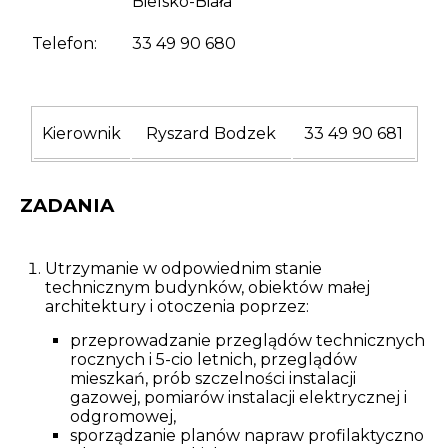
Bielsko-Biała
Opłaty i rozliczenia
Telefon:
33 49 90 680
Działania antysmogowe
Remonty budynków
Kierownik
Ryszard Bodzek
33 49 90 681
Zamówienia publiczne
ZADANIA
Prawo
Nowości
Utrzymanie w odpowiednim stanie
technicznym budynków, obiektów małej
architektury i otoczenia poprzez:
przeprowadzanie przeglądów technicznych
rocznych i 5-cio letnich, przeglądów
mieszkań, prób szczelności instalacji
gazowej, pomiarów instalacji elektrycznej i
odgromowej,
sporządzanie planów napraw profilaktyczno