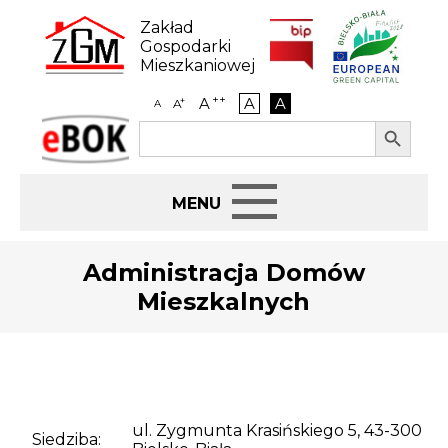
Skip
to
Zakład
content
Gospodarki
Mieszkaniowej
++
A
A
A
+
A
A
Search Button
Search
eBOK
for:
Start
Administracja Domów
Mieszkalnych
BIP
Jak załatwić sprawę
Najem i dzierżawa
ul. Zygmunta Krasińskiego 5, 43-300
Siedziba: