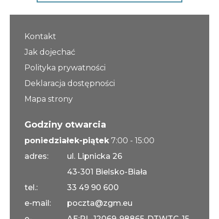
Opłaty i rozliczenia
Działania antysmogowe
Kontakt
Jak dojechać
Remonty budynków
Polityka prywatności
Zamówienia publiczne
Deklaracja dostępności
Mapa strony
Prawo
Godziny otwarcia
Nowości
poniedziałek-piątek
7:00 - 15:00
adres:
ul. Lipnicka 26
43-301 Bielsko-Biała
tel.:
33 49 90 600
e-mail:
poczta@zgm.eu
e-
AE:PL-12069-98865-DTWTC-15