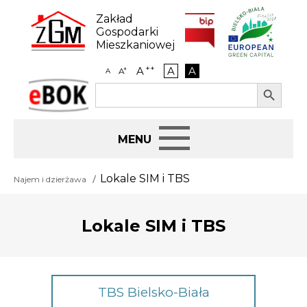
Skip
to
Zakład
content
Gospodarki
Mieszkaniowej
++
A
A
A
+
A
A
Search Button
Search
eBOK
for:
Start
Lokale SIM i TBS
Najem i dzierżawa
BIP
Lokale SIM i TBS
Jak załatwić sprawę
Najem i dzierżawa
TBS Bielsko-Biała