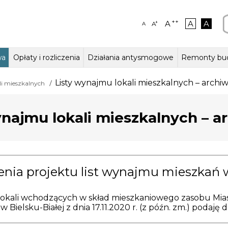
++
A
A
A
+
A
A
wa
Opłaty i rozliczenia
Działania antysmogowe
Remonty bu
ałalności,
szkalne
aczenia – język migowy
Stawki czynszów w lokalach
Kierownictwo jednostki
Lokale użytkowe
Odczyty wodomierzy
Zasady odpłatności za wodę i
Działania ZGM
Struktura organiza
Jak zmieniaj
Garaże
Listy wynajmu lokali mieszkalnych – arch
li mieszkalnych
na i statut
mieszkalnych
ścieki
ynajmu lokali mieszkalnych – 
nia projektu list wynajmu mieszkań 
lokali wchodzących w skład mieszkaniowego zasobu Miasta
Bielsku-Białej z dnia 17.11.2020 r. (z późn. zm.) podaję 