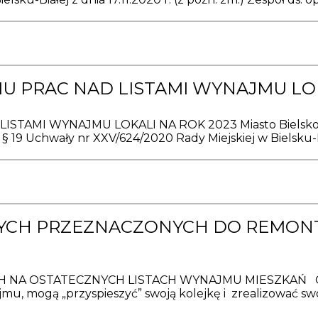
U PRAC NAD LISTAMI WYNAJMU LOK
AMI WYNAJMU LOKALI NA ROK 2023 Miasto Bielsko -Bi
§ 19 Uchwały nr XXV/624/2020 Rady Miejskiej w Bielsku-Biał
NYCH PRZEZNACZONYCH DO REMONT
A OSTATECZNYCH LISTACH WYNAJMU MIESZKAŃ Osoby
jmu, mogą „przyspieszyć” swoją kolejkę i zrealizować 