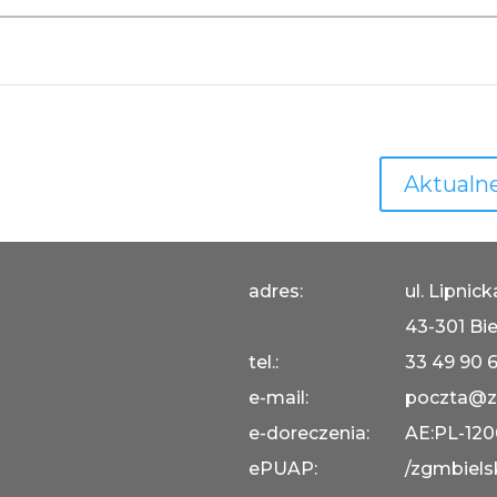
Aktualne
adres:
ul. Lipnic
43-301 Bie
tel.:
33 49 90 
e-mail:
poczta@z
e-doreczenia:
AE:PL-12
ePUAP:
/zgmbiels