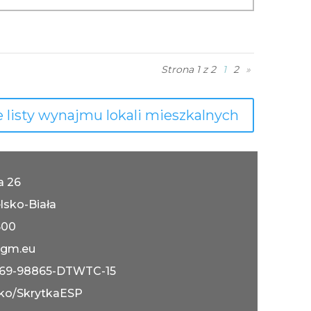
Strona 1 z 2
1
2
»
 listy wynajmu lokali mieszkalnych
ka 26
lsko-Biała
600
gm.eu
069-98865-DTWTC-15
ko/SkrytkaESP