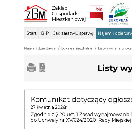
Skip
to
Zakład
content
Gospodarki
Mieszkaniowej
Start
BIP
Jak załatwić sprawę
Najem i dzierża
Dane ogólne
Sposób przyjmowania i
Przedmiot dzi
Lokale mie
Tłum
Najem i dzierżawa
Lokale mieszkalne
Listy wynajmu loka
załatwiania spraw
podstawa praw
Listy w
Komunikat dotyczący ogłosze
27 kwietnia 2026r.
Zgodnie z § 20 ust. 1 Zasad wynajmowania 
do Uchwały nr XV/624/2020 Rady Miejskiej w 