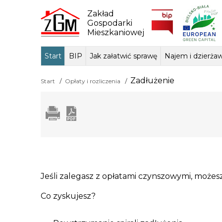
Skip
to
Zakład
content
Gospodarki
Mieszkaniowej
Start
BIP
Jak załatwić sprawę
Najem i dzierża
Dane ogólne
Sposób przyjmowania i
Przedmiot dzi
Lokale mie
Tłum
Zadłużenie
Start
Opłaty i rozliczenia
załatwiania spraw
podstawa praw
Jeśli zalegasz z opłatami czynszowymi, możesz 
Co zyskujesz?