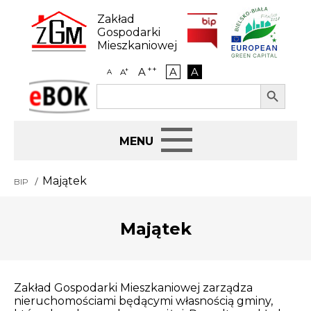
Skip
to
Zakład
content
Gospodarki
Mieszkaniowej
++
A
A
A
+
A
A
Search Button
Search
eBOK
for:
Start
Majątek
BIP
BIP
Majątek
Jak załatwić sprawę
Najem i dzierżawa
Zakład Gospodarki Mieszkaniowej zarządza
nieruchomościami będącymi własnością gminy,