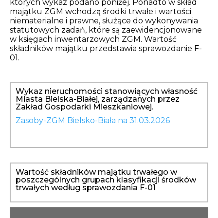
których wykaz podano poniżej. Ponadto w skład
Opłaty i rozliczenia
majątku ZGM wchodzą środki trwałe i wartości
niematerialne i prawne, służące do wykonywania
Działania antysmogowe
statutowych zadań, które są zaewidencjonowane
w księgach inwentarzowych ZGM. Wartość
składników majątku przedstawia sprawozdanie F-
Remonty budynków
01.
Zamówienia publiczne
Wykaz nieruchomości stanowiących własność
Miasta Bielska-Białej, zarządzanych przez
Prawo
Zakład Gospodarki Mieszkaniowej.
Zasoby-ZGM Bielsko-Biała na 31.03.2026
Nowości
Wartość składników majątku trwałego w
poszczególnych grupach klasyfikacji środków
trwałych według sprawozdania F-01