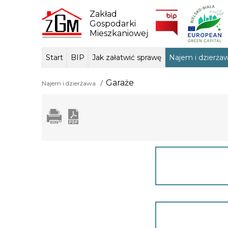
Skip
to
Zakład
content
Gospodarki
Mieszkaniowej
Start
BIP
Jak załatwić sprawę
Najem i dzierża
Dane ogólne
Sposób przyjmowania i
Przedmiot dzi
Lokale mie
Tłum
Garaże
Najem i dzierżawa
załatwiania spraw
podstawa praw