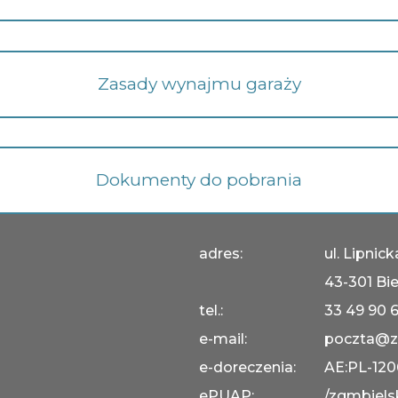
Zasady wynajmu garaży
Dokumenty do pobrania
adres:
ul. Lipnic
43-301 Bie
tel.:
33 49 90 
e-mail:
poczta@z
e-doreczenia:
AE:PL-12
ePUAP:
/zgmbiels