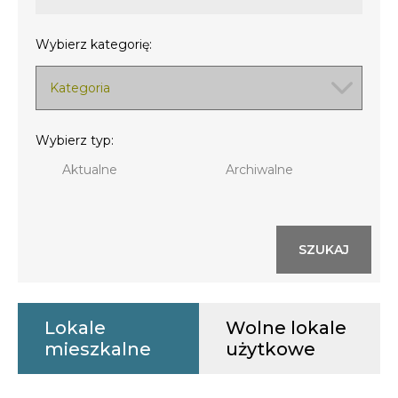
Opłaty i rozliczenia
Wybierz kategorię:
Działania antysmogowe
Kategoria
Remonty budynków
Wybierz typ:
Zamówienia publiczne
Aktualne
Archiwalne
Prawo
Nowości
Lokale
Wolne lokale
mieszkalne
użytkowe