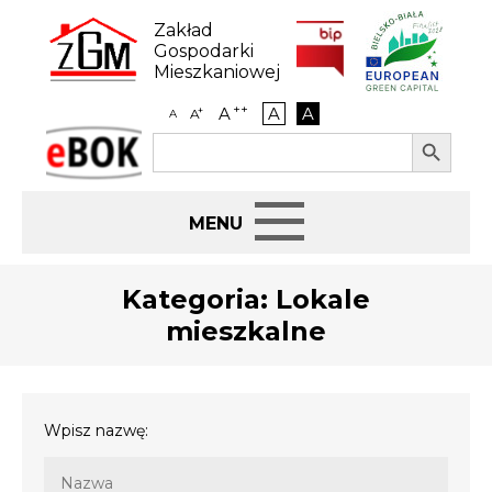
Skip
to
Zakład
content
Gospodarki
Mieszkaniowej
++
A
A
A
+
A
A
Search Button
Search
eBOK
for:
Start
Kategoria:
Lokale
mieszkalne
BIP
Jak załatwić sprawę
Wpisz nazwę:
Najem i dzierżawa