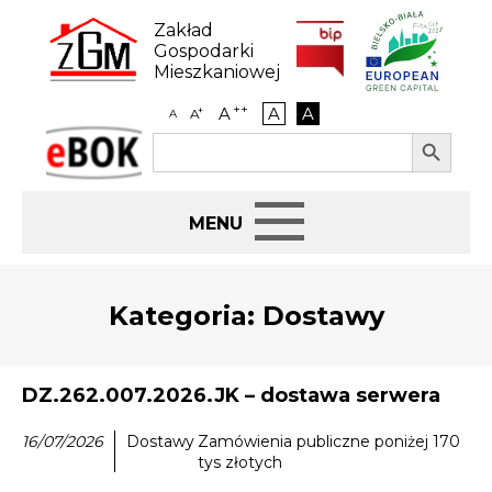
Skip
to
Zakład
content
Gospodarki
Mieszkaniowej
++
A
A
A
+
A
A
Search Button
Search
eBOK
for:
Start
Kategoria:
Dostawy
BIP
Jak załatwić sprawę
DZ.262.007.2026.JK – dostawa serwera
16/07/2026
Dostawy
Zamówienia publiczne poniżej 170
Najem i dzierżawa
tys złotych