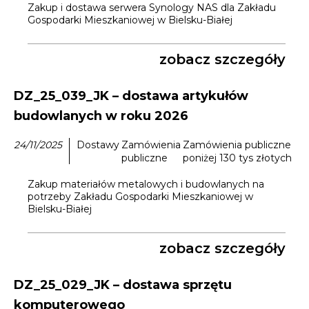
Opłaty i rozliczenia
Zakup i dostawa serwera Synology NAS dla Zakładu
Gospodarki Mieszkaniowej w Bielsku-Białej
Działania antysmogowe
zobacz szczegóły
Remonty budynków
DZ_25_039_JK – dostawa artykułów
Zamówienia publiczne
budowlanych w roku 2026
24/11/2025
Dostawy
Zamówienia
Zamówienia publiczne
Prawo
publiczne
poniżej 130 tys złotych
Zakup materiałów metalowych i budowlanych na
Nowości
potrzeby Zakładu Gospodarki Mieszkaniowej w
Bielsku-Białej
zobacz szczegóły
DZ_25_029_JK – dostawa sprzętu
komputerowego