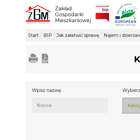
Skip
to
Zakład
content
Gospodarki
Mieszkaniowej
Start
BIP
Jak załatwić sprawę
Najem i dzierża
Dane ogólne
Sposób przyjmowania i
Przedmiot dzi
Lokale mie
Tłum
załatwiania spraw
podstawa praw
K
Wpisz nazwę:
Wybierz
Kateg