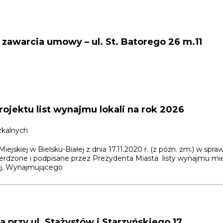
zawarcia umowy – ul. St. Batorego 26 m.11
ojektu list wynajmu lokali na rok 2026
zkalnych
iejskiej w Bielsku-Białej z dnia 17.11.2020 r. (z późn. zm.) w s
erdzone i podpisane przez Prezydenta Miasta listy wynajmu mies
iej, Wynajmującego
a przy ul. Stażystów i Starzyńskiego 17