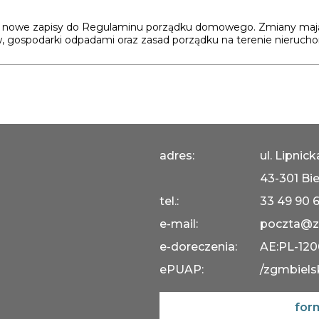
ne nowe zapisy do Regulaminu porządku domowego. Zmiany mają
 gospodarki odpadami oraz zasad porządku na terenie nierucho
adres:
ul. Lipnic
43-301 Bie
tel.:
33 49 90 
e-mail:
poczta@z
e-doreczenia:
AE:PL-12
ePUAP:
/zgmbiels
for