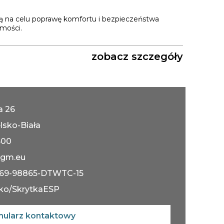
 na celu poprawę komfortu i bezpieczeństwa
mości.
zobacz szczegóły
ka 26
lsko-Biała
600
gm.eu
069-98865-DTWTC-15
ko/SkrytkaESP
mularz kontaktowy