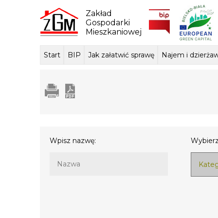
Skip
to
Zakład
content
Gospodarki
Mieszkaniowej
Start
BIP
Jak załatwić sprawę
Najem i dzierża
Dane ogólne
Sposób przyjmowania i
Przedmiot dzi
Lokale mie
Tłum
załatwiania spraw
podstawa praw
Wpisz nazwę:
Wybierz
Kateg