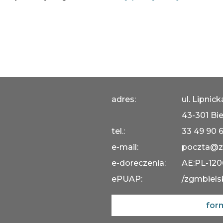
adres:
ul. Lipnic
43-301 Bie
tel.:
33 49 90 
e-mail:
poczta@z
e-doreczenia:
AE:PL-12
ePUAP:
/zgmbiels
for