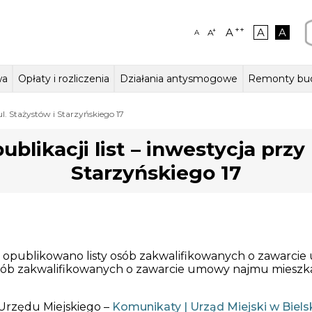
++
A
A
A
+
A
A
wa
Opłaty i rozliczenia
Działania antysmogowe
Remonty bu
ałalności,
szkalne
aczenia – język migowy
Stawki czynszów w lokalach
Kierownictwo jednostki
Lokale użytkowe
Odczyty wodomierzy
Zasady odpłatności za wodę i
Działania ZGM
Struktura organiza
Jak zmieniaj
Garaże
ul. Stażystów i Starzyńskiego 17
na i statut
mieszkalnych
ścieki
blikacji list – inwestycja przy 
Starzyńskiego 17
o opublikowano listy osób zakwalifikowanych o zawarci
y osób zakwalifikowanych o zawarcie umowy najmu mieszka
 Urzędu Miejskiego –
Komunikaty | Urząd Miejski w Biels