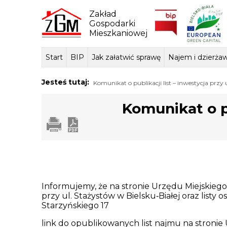
Skip
to
Zakład
content
Gospodarki
Mieszkaniowej
Start
BIP
Jak załatwić sprawę
Najem i dzierża
Dane ogólne
Sposób przyjmowania i
Przedmiot dzi
Lokale mie
Tłum
Jesteś tutaj:
Komunikat o publikacji list – inwestycja przy 
załatwiania spraw
podstawa praw
Komunikat o pu
Informujemy, że na stronie Urzędu Miejskieg
przy ul. Stażystów w Bielsku‑Białej oraz list
Starzyńskiego 17
link do opublikowanych list najmu na stronie