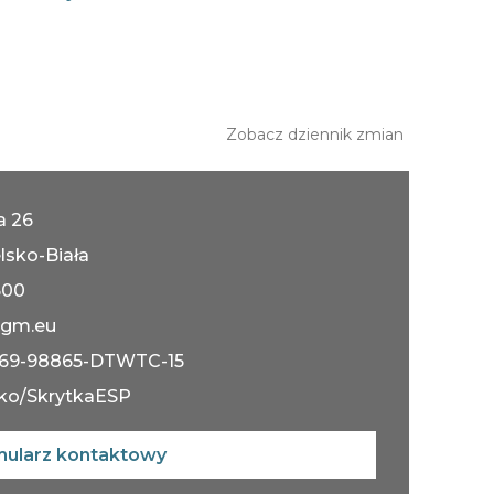
Zobacz dziennik zmian
ka 26
lsko-Biała
600
gm.eu
069-98865-DTWTC-15
ko/SkrytkaESP
mularz kontaktowy