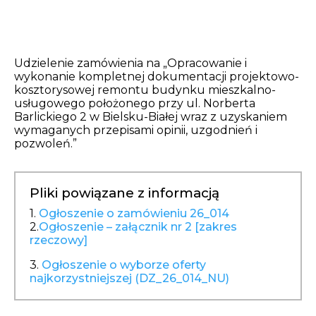
Opłaty i rozliczenia
Działania antysmogowe
Udzielenie zamówienia na „Opracowanie i
wykonanie kompletnej dokumentacji projektowo-
Remonty budynków
kosztorysowej remontu budynku mieszkalno-
usługowego położonego przy ul. Norberta
Zamówienia publiczne
Barlickiego 2 w Bielsku-Białej wraz z uzyskaniem
wymaganych przepisami opinii, uzgodnień i
pozwoleń.”
Prawo
Nowości
Pliki powiązane z informacją
1.
Ogłoszenie o zamówieniu 26_014
2.
Ogłoszenie – załącznik nr 2 [zakres
rzeczowy]
3.
Ogłoszenie o wyborze oferty
najkorzystniejszej (DZ_26_014_NU)