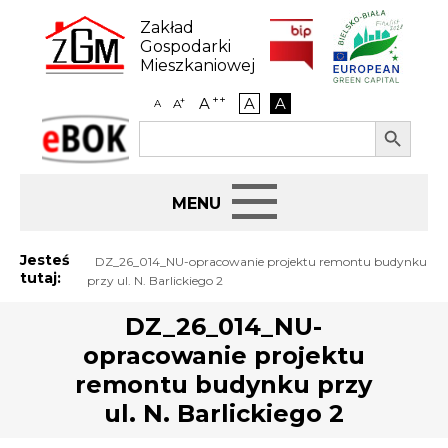
Skip
to
Zakład
content
Gospodarki
Mieszkaniowej
++
A
A
A
+
A
A
Search Button
Search
eBOK
for:
Start
Jesteś
DZ_26_014_NU-opracowanie projektu remontu budynku
tutaj:
przy ul. N. Barlickiego 2
BIP
DZ_26_014_NU-
opracowanie projektu
Jak załatwić sprawę
remontu budynku przy
Najem i dzierżawa
ul. N. Barlickiego 2