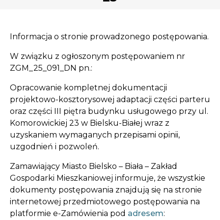
Opłaty i rozliczenia
Działania antysmogowe
Informacja o stronie prowadzonego postępowania.
Remonty budynków
W związku z ogłoszonym postępowaniem nr
ZGM_25_091_DN pn.:
Zamówienia publiczne
Opracowanie kompletnej dokumentacji
projektowo-kosztorysowej adaptacji części parteru
Prawo
oraz części III piętra budynku usługowego przy ul.
Komorowickiej 23 w Bielsku-Białej wraz z
Nowości
uzyskaniem wymaganych przepisami opinii,
uzgodnień i pozwoleń.
Zamawiający Miasto Bielsko – Biała – Zakład
Gospodarki Mieszkaniowej informuje, że wszystkie
dokumenty postępowania znajdują się na stronie
internetowej przedmiotowego postępowania na
platformie e-Zamówienia pod
adresem
: