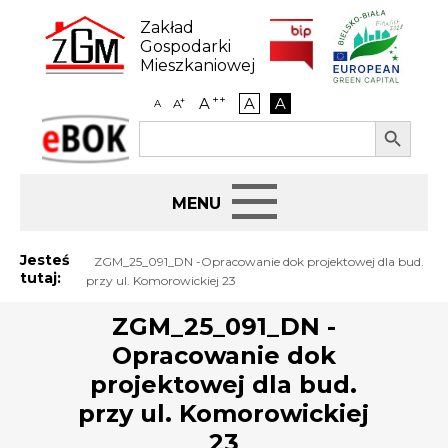
Skip
to
Zakład
content
Gospodarki
Mieszkaniowej
++
A
A
A
+
A
A
Search Button
Search
eBOK
for:
Start
Jesteś
ZGM_25_091_DN -Opracowanie dok projektowej dla bud.
tutaj:
przy ul. Komorowickiej 23
BIP
ZGM_25_091_DN -
Opracowanie dok
Jak załatwić sprawę
projektowej dla bud.
Najem i dzierżawa
przy ul. Komorowickiej
23