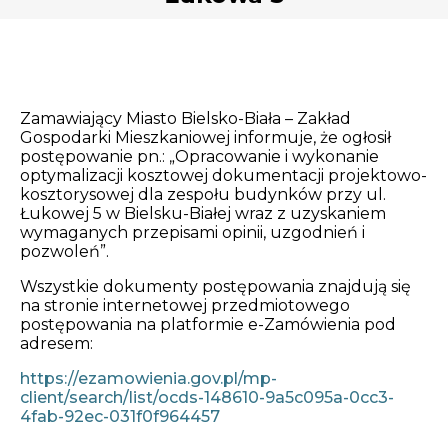
Opłaty i rozliczenia
Działania antysmogowe
Remonty budynków
Zamawiający Miasto Bielsko-Biała – Zakład
Gospodarki Mieszkaniowej informuje, że ogłosił
postępowanie pn.: „Opracowanie i wykonanie
Zamówienia publiczne
optymalizacji kosztowej dokumentacji projektowo-
kosztorysowej dla zespołu budynków przy ul.
Łukowej 5 w Bielsku-Białej wraz z uzyskaniem
Prawo
wymaganych przepisami opinii, uzgodnień i
pozwoleń”.
Nowości
Wszystkie dokumenty postępowania znajdują się
na stronie internetowej przedmiotowego
postępowania na platformie e-Zamówienia pod
adresem:
https://ezamowienia.gov.pl/mp-
client/search/list/ocds-148610-9a5c095a-0cc3-
4fab-92ec-031f0f964457