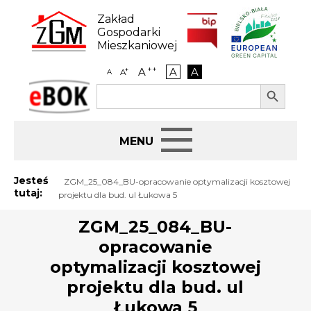
Skip
to
Zakład
content
Gospodarki
Mieszkaniowej
++
A
A
A
+
A
A
Search Button
Search
eBOK
for:
Start
Jesteś
ZGM_25_084_BU-opracowanie optymalizacji kosztowej
tutaj:
projektu dla bud. ul Łukowa 5
BIP
ZGM_25_084_BU-
opracowanie
Jak załatwić sprawę
optymalizacji kosztowej
Najem i dzierżawa
projektu dla bud. ul
Łukowa 5