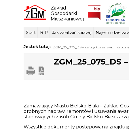
Skip
to
Zakład
content
Gospodarki
Mieszkaniowej
Start
BIP
Jak załatwić sprawę
Najem i dzierża
Dane ogólne
Sposób przyjmowania i
Przedmiot dzi
Lokale mie
Tłum
Jesteś tutaj:
ZGM_25_075_DS – usługi konserwacji, drobny
załatwiania spraw
podstawa praw
ZGM_25_075_DS – 
Zamawiający Miasto Bielsko-Biała – Zakład Gos
drobnych napraw, remontów i usuwania awari
stanowiących zasób Gminy Bielsko-Biała zarzą
Wszystkie dokumenty postępowania znajdują 