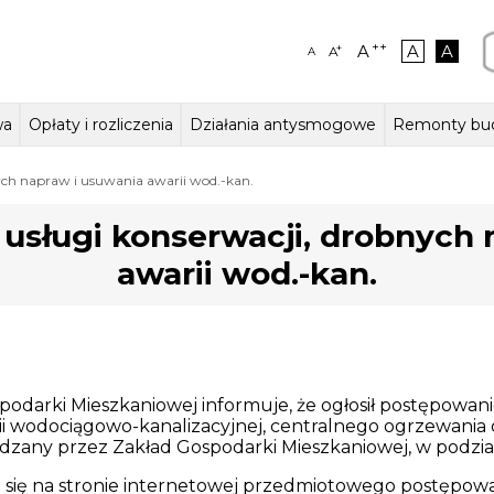
++
A
A
A
+
A
A
wa
Opłaty i rozliczenia
Działania antysmogowe
Remonty bu
ałalności,
szkalne
aczenia – język migowy
Stawki czynszów w lokalach
Kierownictwo jednostki
Lokale użytkowe
Odczyty wodomierzy
Zasady odpłatności za wodę i
Działania ZGM
Struktura organiza
Jak zmieniaj
Garaże
ch napraw i usuwania awarii wod.-kan.
na i statut
mieszkalnych
ścieki
usługi konserwacji, drobnych 
awarii wod.-kan.
podarki Mieszkaniowej informuje, że ogłosił postępowani
i wodociągowo-kanalizacyjnej, centralnego ogrzewania 
dzany przez Zakład Gospodarki Mieszkaniowej, w podzial
się na stronie internetowej przedmiotowego postępowa