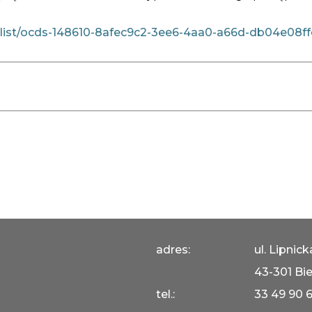
h/list/ocds-148610-8afec9c2-3ee6-4aa0-a66d-db04e08f
adres:
ul. Lipnic
43-301 Bie
tel.:
33 49 90 