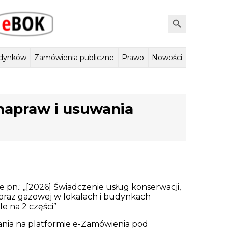
Search Button
Search
eBOK
for:
dynków
Zamówienia publiczne
Prawo
Nowości
cyjna
ą się nasze budynki
Wniosek o likwidację ogrzewania
Zasady odpłatności za
Regulamin organizacyjny
Plany zamówień publicznych
Tereny
Nagrody i wyróżnienia
Zasady odpłatności za
Rejestry, ewidencje,
Lokale SIM i TBS
Postępowania 
centralne ogrzewanie
węglowego
energię elektryczną
zamówień publiczn
archiwa
złot
napraw i usuwania
e pn.: „[2026] Świadczenie usług konserwacji,
oraz gazowej w lokalach i budynkach
e na 2 części”
nia na platformie e-Zamówienia pod