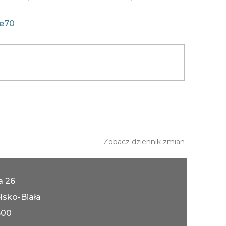
fe70
Zobacz dziennik zmian
ka 26
lsko-Biała
600