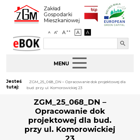
Skip
to
Zakład
content
Gospodarki
Mieszkaniowej
++
A
A
A
+
A
A
Search Button
Search
eBOK
for:
Start
Jesteś
ZGM_25_068_DN – Opracowanie dok projektowej dla
tutaj:
bud. przy ul. Komorowickiej 23
BIP
ZGM_25_068_DN –
Opracowanie dok
Jak załatwić sprawę
projektowej dla bud.
Najem i dzierżawa
przy ul. Komorowickiej
23