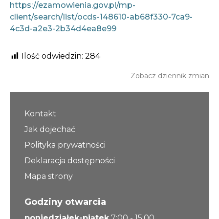
https://ezamowienia.gov.pl/mp-
client/search/list/ocds-148610-ab68f330-7ca9-
4c3d-a2e3-2b34d4ea8e99
Ilość odwiedzin:
284
Zobacz dziennik zmian
Kontakt
Jak dojechać
Polityka prywatności
Deklaracja dostępności
Mapa strony
Godziny otwarcia
poniedziałek-piątek
7:00 - 15:00