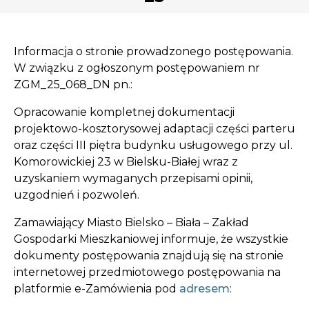
Opłaty i rozliczenia
Działania antysmogowe
Informacja o stronie prowadzonego postępowania.
W związku z ogłoszonym postępowaniem nr
Remonty budynków
ZGM_25_068_DN pn.:
Opracowanie kompletnej dokumentacji
Zamówienia publiczne
projektowo-kosztorysowej adaptacji części parteru
oraz części III piętra budynku usługowego przy ul.
Prawo
Komorowickiej 23 w Bielsku-Białej wraz z
uzyskaniem wymaganych przepisami opinii,
Nowości
uzgodnień i pozwoleń.
Zamawiający Miasto Bielsko – Biała – Zakład
Gospodarki Mieszkaniowej informuje, że wszystkie
dokumenty postępowania znajdują się na stronie
internetowej przedmiotowego postępowania na
platformie e-Zamówienia pod
adresem
: