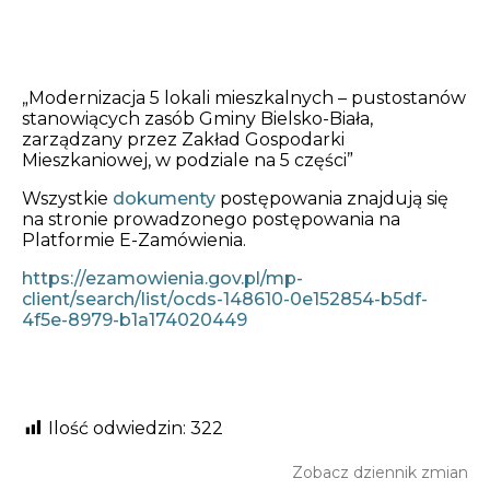
Opłaty i rozliczenia
Działania antysmogowe
„Modernizacja 5 lokali mieszkalnych – pustostanów
stanowiących zasób Gminy Bielsko-Biała,
Remonty budynków
zarządzany przez Zakład Gospodarki
Mieszkaniowej, w podziale na 5 części”
Zamówienia publiczne
Wszystkie
dokumenty
postępowania znajdują się
na stronie prowadzonego postępowania na
Prawo
Platformie E-Zamówienia.
https://ezamowienia.gov.pl/mp-
Nowości
client/search/list/ocds-148610-0e152854-b5df-
4f5e-8979-b1a174020449
Ilość odwiedzin:
322
Zobacz dziennik zmian