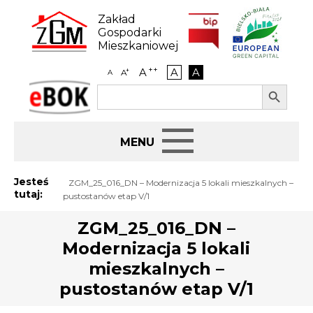
Skip
to
Zakład
content
Gospodarki
Mieszkaniowej
++
A
A
A
+
A
A
Search Button
Search
eBOK
for:
Start
Jesteś
ZGM_25_016_DN – Modernizacja 5 lokali mieszkalnych –
tutaj:
pustostanów etap V/1
BIP
ZGM_25_016_DN –
Modernizacja 5 lokali
Jak załatwić sprawę
mieszkalnych –
Najem i dzierżawa
pustostanów etap V/1