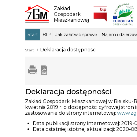
Skip
to
Zakład
content
Gospodarki
Mieszkaniowej
Start
BIP
Jak załatwić sprawę
Najem i dzierża
Dane ogólne
Sposób przyjmowania i
Przedmiot dzi
Lokale mie
Tłum
Deklaracja dostępności
Start
załatwiania spraw
podstawa praw
Deklaracja dostępności
Zakład Gospodarki Mieszkaniowej w Bielsku-Bi
kwietnia 2019 r. o dostępności cyfrowej stro
zastosowanie do strony internetowej:
www.zg
Data publikacji strony internetowej:
2019-
Data ostatniej istotnej aktualizacji:
2020-08