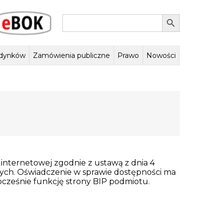
Search Button
Search
eBOK
for:
dynków
Zamówienia publiczne
Prawo
Nowości
cyjna
ą się nasze budynki
Wniosek o likwidację ogrzewania
Zasady odpłatności za
Regulamin organizacyjny
Plany zamówień publicznych
Tereny
Nagrody i wyróżnienia
Zasady odpłatności za
Rejestry, ewidencje,
Lokale SIM i TBS
Postępowania 
centralne ogrzewanie
węglowego
energię elektryczną
zamówień publiczn
archiwa
złot
internetowej zgodnie z ustawą z dnia 4
znych. Oświadczenie w sprawie dostępności ma
ocześnie funkcję strony BIP podmiotu.