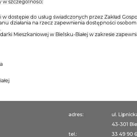
 w szczególności:
 w dostępie do usług świadczonych przez Zakład Gospoda
anu działania na rzecz zapewnienia dostępności osobom
,
darki Mieszkaniowej w Bielsku-Białej w zakresie zapewn
ła
ałej
adres:
ul. Lipnic
43-301 Bie
tel.:
33 49 90 