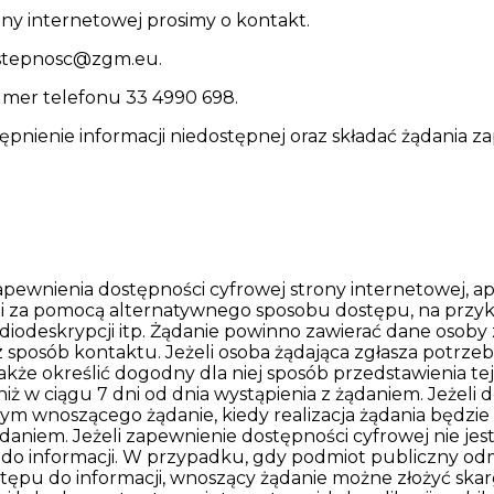
y internetowej prosimy o kontakt.
stepnosc
@zgm.eu
.
umer telefonu
33 4990 698
.
pnienie informacji niedostępnej oraz składać żądania z
ewnienia dostępności cyfrowej strony internetowej, apli
ji za pomocą alternatywnego sposobu dostępu, na przy
iodeskrypcji itp. Żądanie powinno zawierać dane osoby zg
z sposób kontaktu. Jeżeli osoba żądająca zgłasza potrze
że określić dogodny dla niej sposób przedstawienia tej
niż w ciągu 7 dni od dnia wystąpienia z żądaniem. Jeżeli
ym wnoszącego żądanie, kiedy realizacja żądania będzie
żądaniem. Jeżeli zapewnienie dostępności cyfrowej nie j
o informacji. W przypadku, gdy podmiot publiczny odmó
tępu do informacji, wnoszący żądanie możne złożyć ska