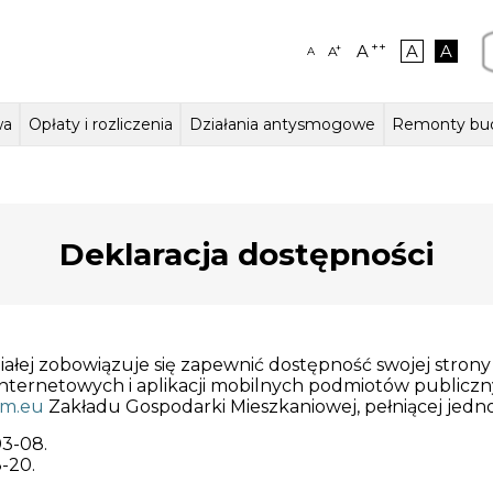
++
A
A
A
+
A
A
wa
Opłaty i rozliczenia
Działania antysmogowe
Remonty bu
ałalności,
szkalne
aczenia – język migowy
Stawki czynszów w lokalach
Kierownictwo jednostki
Lokale użytkowe
Odczyty wodomierzy
Zasady odpłatności za wodę i
Działania ZGM
Struktura organiza
Jak zmieniaj
Garaże
na i statut
mieszkalnych
ścieki
Deklaracja dostępności
ałej
zobowiązuje się zapewnić dostępność swojej strony 
n internetowych i aplikacji mobilnych podmiotów public
m.eu
Zakładu Gospodarki Mieszkaniowej, pełniącej jedn
03-08
.
-20
.