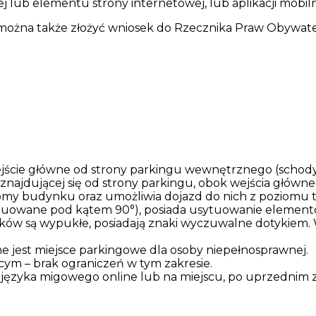
ej lub elementu strony internetowej, lub aplikacji mobiln
ożna także złożyć wniosek do Rzecznika Praw Obywatels
jście główne od strony parkingu wewnętrznego (schody
najdującej się od strony parkingu, obok wejścia główne
omy budynku oraz umożliwia dojazd do nich z poziomu 
tuowane pod kątem 90°), posiada usytuowanie element
ków są wypukłe, posiadają znaki wyczuwalne dotykiem.
jest miejsce parkingowe dla osoby niepełnosprawnej.
cym – brak ograniczeń w tym zakresie.
a języka migowego online lub na miejscu, po uprzednim 