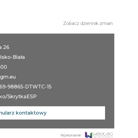
Zobacz dziennik zmian
ka 26
lsko-Biała
600
gm.eu
069-98865-DTWTC-15
ko/SkrytkaESP
mularz kontaktowy
Wykonanie: