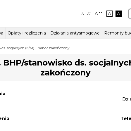
++
A
A
A
+
A
A
wa
Opłaty i rozliczenia
Działania antysmogowe
Remonty bu
ałalności,
szkalne
aczenia – język migowy
Stawki czynszów w lokalach
Kierownictwo jednostki
Lokale użytkowe
Odczyty wodomierzy
Zasady odpłatności za wodę i
Działania ZGM
Struktura organiza
Jak zmieniaj
Garaże
 ds. socjalnych (K/M) – nabór zakończony
na i statut
mieszkalnych
ścieki
 BHP/stanowisko ds. socjalnyc
zakończony
nia
Dzi
enia
Tele