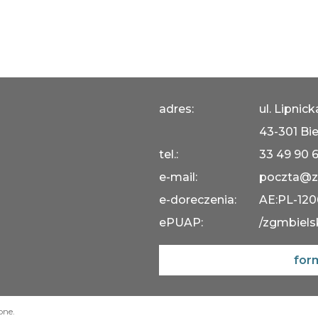
adres:
ul. Lipnic
43-301 Bie
tel.:
33 49 90 
e-mail:
poczta@z
e-doreczenia:
AE:PL-12
ePUAP:
/zgmbiels
for
one.