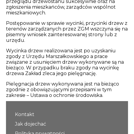
przeglądu drzewostanu sukcesywnie oraz na
Opłaty i rozliczenia
zgłoszenia mieszkańców, zarządców wspólnot
mieszkaniowych.
Działania antysmogowe
Postępowanie w sprawie wycinki, przycinki drzew z
terenów zarządzanych przez ZGM wszczyna się na
Remonty budynków
pisemny wniosek zainteresowanej strony lub z
urzędu.
Zamówienia publiczne
Wycinka drzew realizowana jest po uzyskaniu
zgody z Urzędu Marszałkowskiego a prace
związane z usunięciem drzew wykonywane są na
Prawo
bieżąco. W przypadku braku zgody na wycinkę
drzewa Zakład zleca jego pielęgnację.
Nowości
Pielęgnacja drzew wykonywana jest na bieżąco
zgodnie z obowiązującymi przepisami w tym
zakresie – Ustawa o ochronie środowiska.
Kontakt
Jak dojechać
Polityka prywatności