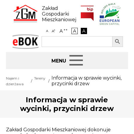
Skip
to
Zakład
content
Gospodarki
Mieszkaniowej
++
A
A
A
+
A
A
Search Button
Search
eBOK
for:
Start
Informacja w sprawie wycinki,
Najem i
Tereny
przycinki drzew
dzierżawa
BIP
Informacja w sprawie
Jak załatwić sprawę
wycinki, przycinki drzew
Najem i dzierżawa
Zakład Gospodarki Mieszkaniowej dokonuje