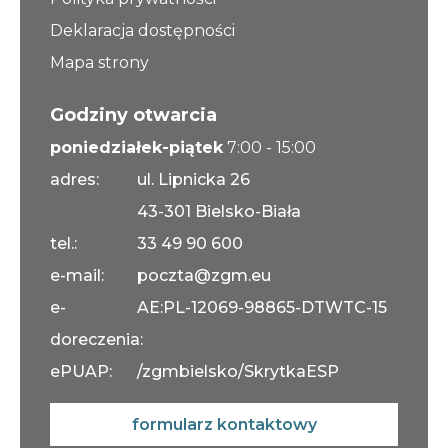
Deklaracja dostępności
Mapa strony
Godziny otwarcia
poniedziałek-piątek
7:00 - 15:00
adres:
ul. Lipnicka 26
43-301 Bielsko-Biała
tel.:
33 49 90 600
e-mail:
poczta@zgm.eu
e-
AE:PL-12069-98865-DTWTC-15
doreczenia:
ePUAP:
/zgmbielsko/SkrytkaESP
formularz kontaktowy