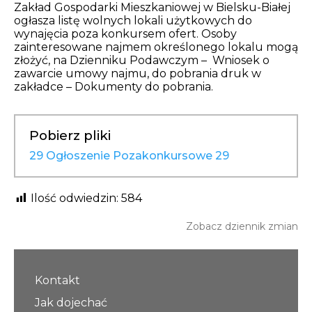
Opłaty i rozliczenia
Zakład Gospodarki Mieszkaniowej w Bielsku-Białej
ogłasza listę wolnych lokali użytkowych do
wynajęcia poza konkursem ofert. Osoby
Działania antysmogowe
zainteresowane najmem określonego lokalu mogą
złożyć, na Dzienniku Podawczym – Wniosek o
zawarcie umowy najmu, do pobrania druk w
Remonty budynków
zakładce – Dokumenty do pobrania.
Zamówienia publiczne
Pobierz pliki
Prawo
29 Ogłoszenie Pozakonkursowe 29
Nowości
Ilość odwiedzin:
584
Zobacz dziennik zmian
Kontakt
Jak dojechać