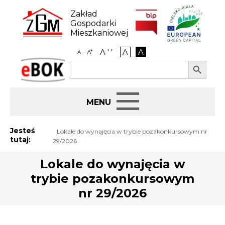
Skip
to
Zakład
content
Gospodarki
Mieszkaniowej
++
A
A
A
+
A
A
Search Button
Search
eBOK
for:
Start
Jesteś
Lokale do wynajęcia w trybie pozakonkursowym nr
tutaj:
29/2026
BIP
Lokale do wynajęcia w
trybie pozakonkursowym
Jak załatwić sprawę
nr 29/2026
Najem i dzierżawa