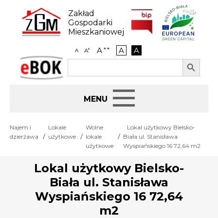
Skip
to
Zakład
content
Gospodarki
Mieszkaniowej
++
A
A
A
+
A
A
Search Button
Search
eBOK
for:
Start
Najem i
Lokale
Wolne
Lokal użytkowy Bielsko-
dzierżawa
użytkowe
lokale
Biała ul. Stanisława
BIP
użytkowe
Wyspiańskiego 16 72,64 m2
Lokal użytkowy Bielsko-
Jak załatwić sprawę
Biała ul. Stanisława
Wyspiańskiego 16 72,64
Najem i dzierżawa
m2