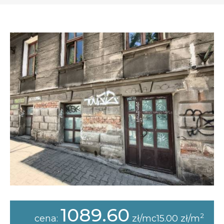
Opłaty i rozliczenia
Działania antysmogowe
Remonty budynków
Zamówienia publiczne
Prawo
Nowości
1089.60
2
cena:
zł/mc15.00 zł/m