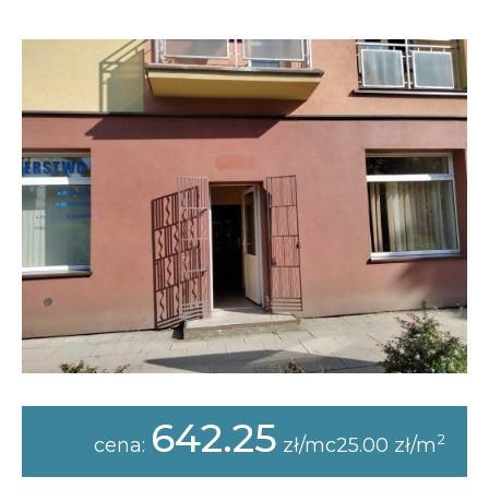
Opłaty i rozliczenia
Działania antysmogowe
Remonty budynków
Zamówienia publiczne
Prawo
Nowości
642.25
2
cena:
zł/mc25.00 zł/m