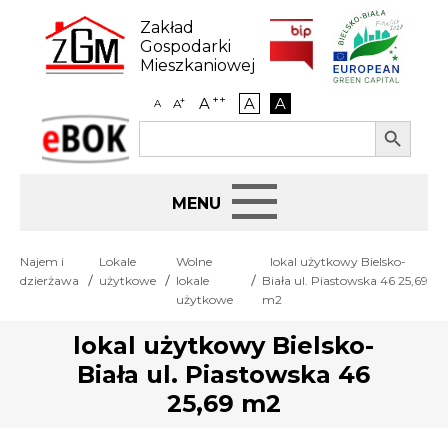
Skip
to
Zakład
content
Gospodarki
Mieszkaniowej
++
A
A
A
+
A
A
Search Button
Search
eBOK
for:
Start
Najem i
Lokale
Wolne
lokal użytkowy Bielsko-
dzierżawa
użytkowe
lokale
Biała ul. Piastowska 46 25,69
BIP
użytkowe
m2
lokal użytkowy Bielsko-
Jak załatwić sprawę
Biała ul. Piastowska 46
25,69 m2
Najem i dzierżawa