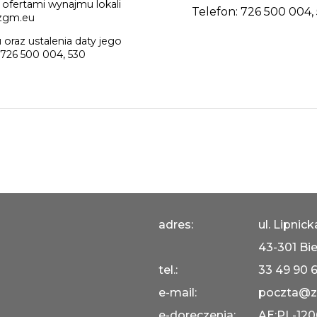
 ofertami wynajmu lokali
Telefon: 726 500 004,
 zgm.eu
oraz ustalenia daty jego
726 500 004, 530
adres:
ul. Lipnic
43-301 Bie
tel.:
33 49 90 
e-mail:
poczta@z
e-doreczenia:
AE:PL-12