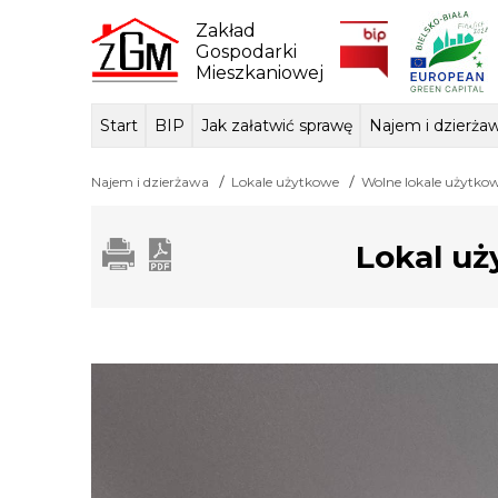
Skip
to
Zakład
content
Gospodarki
Mieszkaniowej
Start
BIP
Jak załatwić sprawę
Najem i dzierża
Dane ogólne
Sposób przyjmowania i
Przedmiot dzi
Lokale mie
Tłum
Najem i dzierżawa
Lokale użytkowe
Wolne lokale użytko
załatwiania spraw
podstawa praw
Lokal uż