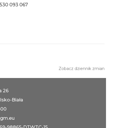
 530 093 067
Zobacz dziennik zmian
ka 26
lsko-Biała
600
gm.eu
069-98865-DTWTC-15