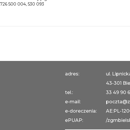
726 500 004, 530 093
adres:
ul. Lipnic
43-301 Bie
tel.:
33 49 90 
e-mail:
poczta@z
e-doreczenia:
AE:PL-12
ePUAP:
/zgmbiels