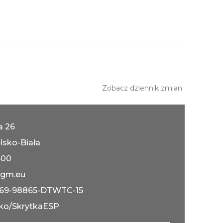
Zobacz dziennik zmian
ka 26
lsko-Biała
600
gm.eu
069-98865-DTWTC-15
ko/SkrytkaESP