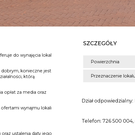
SZCZEGÓŁY
eruje do wynajęcia lokal
Powierzchnia
e dobrym, konieczne jest
Przeznaczenie lokal
ałalności, którą
ia opłat za media oraz
Dział odpowiedzialny:
 ofertami wynajmu lokali
Telefon: 726 500 004,
oraz ustalenia daty jego