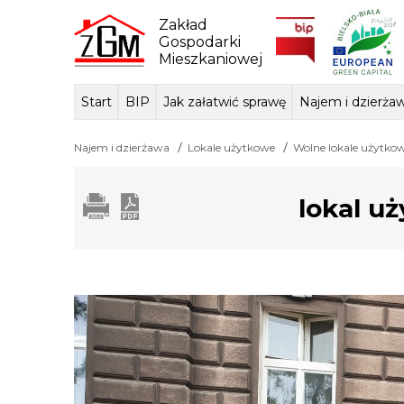
Skip
to
Zakład
content
Gospodarki
Mieszkaniowej
Start
BIP
Jak załatwić sprawę
Najem i dzierża
Dane ogólne
Sposób przyjmowania i
Przedmiot dzi
Lokale mie
Tłum
Najem i dzierżawa
Lokale użytkowe
Wolne lokale użytko
załatwiania spraw
podstawa praw
lokal uż