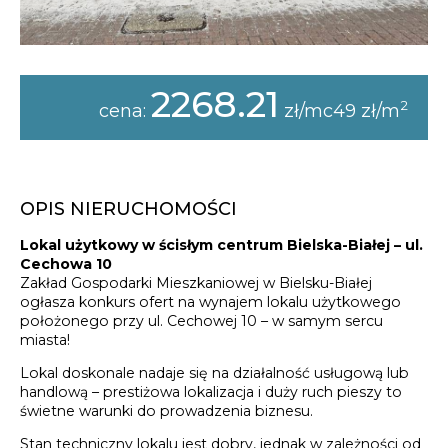
2268.21
2
cena:
zł/mc49 zł/m
OPIS NIERUCHOMOŚCI
Lokal użytkowy w ścisłym centrum Bielska-Białej – ul.
Cechowa 10
Zakład Gospodarki Mieszkaniowej w Bielsku-Białej
ogłasza konkurs ofert na wynajem lokalu użytkowego
położonego przy ul. Cechowej 10 – w samym sercu
miasta!
Lokal doskonale nadaje się na działalność usługową lub
handlową – prestiżowa lokalizacja i duży ruch pieszy to
świetne warunki do prowadzenia biznesu.
Stan techniczny lokalu jest dobry, jednak w zależności od