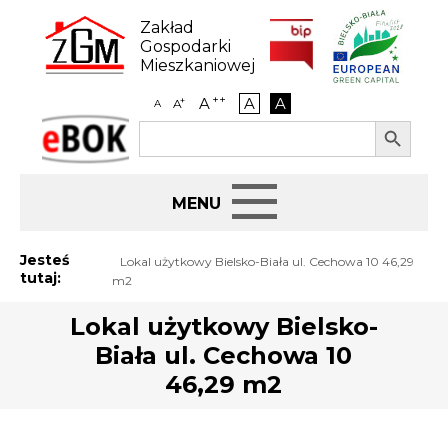
Skip
to
Zakład
content
Gospodarki
Mieszkaniowej
++
A
A
A
+
A
A
Search Button
Search
eBOK
for:
Start
Jesteś
Lokal użytkowy Bielsko-Biała ul. Cechowa 10 46,29
tutaj:
m2
BIP
Lokal użytkowy Bielsko-
Biała ul. Cechowa 10
Jak załatwić sprawę
46,29 m2
Najem i dzierżawa