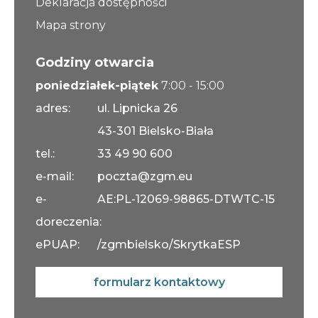
Deklaracja dostępności
Mapa strony
Godziny otwarcia
poniedziałek-piątek
7:00 - 15:00
adres:
ul. Lipnicka 26
43-301 Bielsko-Biała
tel.:
33 49 90 600
e-mail:
poczta@zgm.eu
e-
AE:PL-12069-98865-DTWTC-15
doreczenia:
ePUAP:
/zgmbielsko/SkrytkaESP
formularz kontaktowy