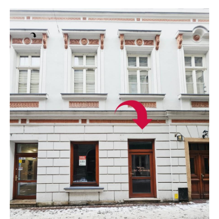
Opłaty i rozliczenia
Działania antysmogowe
Remonty budynków
Zamówienia publiczne
Prawo
Nowości