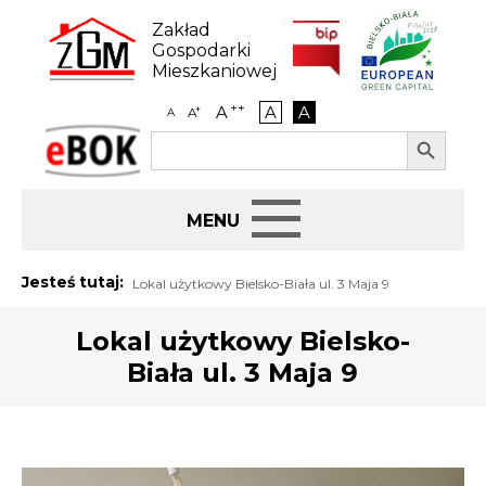
Skip
to
Zakład
content
Gospodarki
Mieszkaniowej
++
A
A
A
+
A
A
Search Button
Search
eBOK
for:
Start
Jesteś tutaj:
Lokal użytkowy Bielsko-Biała ul. 3 Maja 9
BIP
Lokal użytkowy Bielsko-
Biała ul. 3 Maja 9
Jak załatwić sprawę
Najem i dzierżawa