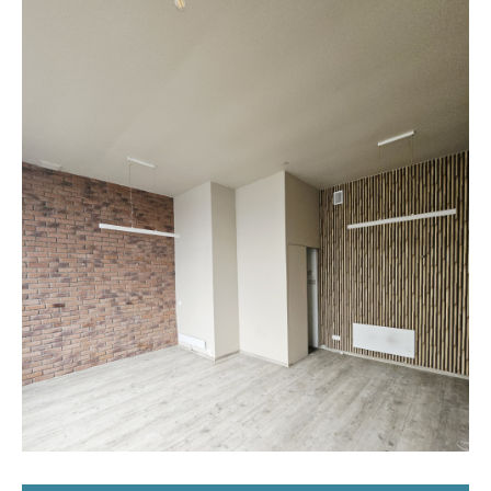
Opłaty i rozliczenia
Działania antysmogowe
Remonty budynków
Zamówienia publiczne
Prawo
Nowości