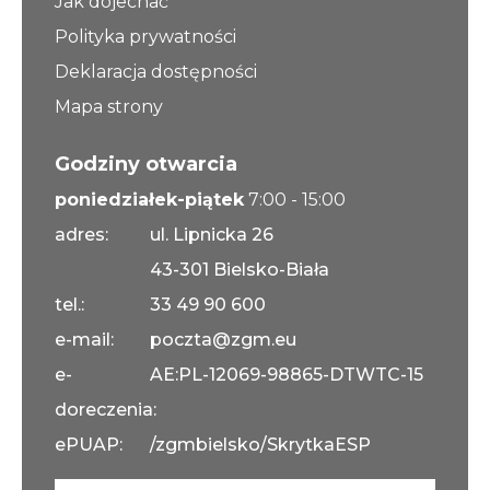
Jak dojechać
Polityka prywatności
Deklaracja dostępności
Mapa strony
Godziny otwarcia
poniedziałek-piątek
7:00 - 15:00
adres:
ul. Lipnicka 26
43-301 Bielsko-Biała
tel.:
33 49 90 600
e-mail:
poczta@zgm.eu
e-
AE:PL-12069-98865-DTWTC-15
doreczenia:
ePUAP:
/zgmbielsko/SkrytkaESP