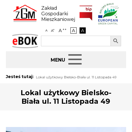
Skip
to
Zakład
content
Gospodarki
Mieszkaniowej
++
A
A
A
+
A
A
Search Button
Search
eBOK
for:
Start
Jesteś tutaj:
Lokal użytkowy Bielsko-Biała ul. 11 Listopada 49
BIP
Lokal użytkowy Bielsko-
Biała ul. 11 Listopada 49
Jak załatwić sprawę
Najem i dzierżawa