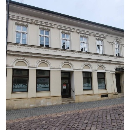
Opłaty i rozliczenia
Działania antysmogowe
Remonty budynków
Zamówienia publiczne
Prawo
Nowości