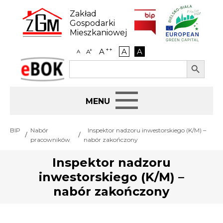
Skip
to
Zakład
content
Gospodarki
Mieszkaniowej
++
A
A
A
+
A
A
Search Button
Search
eBOK
for:
Start
BIP
Nabór
Inspektor nadzoru inwestorskiego (K/M) –
pracowników
nabór zakończony
BIP
Inspektor nadzoru
inwestorskiego (K/M) –
Jak załatwić sprawę
nabór zakończony
Najem i dzierżawa