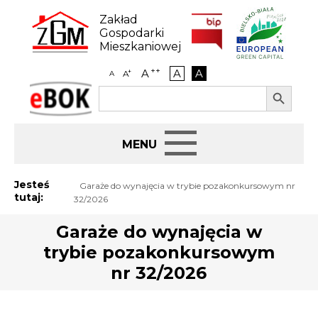
Skip
to
Zakład
content
Gospodarki
Mieszkaniowej
++
A
A
A
+
A
A
Search Button
Search
eBOK
for:
Start
Jesteś
Garaże do wynajęcia w trybie pozakonkursowym nr
tutaj:
32/2026
BIP
Garaże do wynajęcia w
trybie pozakonkursowym
Jak załatwić sprawę
nr 32/2026
Najem i dzierżawa