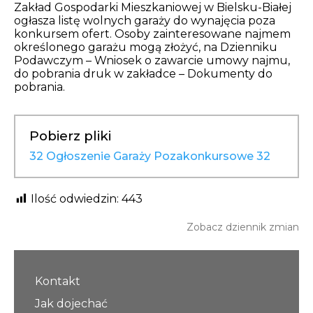
Opłaty i rozliczenia
Zakład Gospodarki Mieszkaniowej w Bielsku-Białej
ogłasza listę wolnych garaży do wynajęcia poza
konkursem ofert. Osoby zainteresowane najmem
Działania antysmogowe
określonego garażu mogą złożyć, na Dzienniku
Podawczym – Wniosek o zawarcie umowy najmu,
do pobrania druk w zakładce – Dokumenty do
Remonty budynków
pobrania.
Zamówienia publiczne
Pobierz pliki
Prawo
32 Ogłoszenie Garaży Pozakonkursowe 32
Nowości
Ilość odwiedzin:
443
Zobacz dziennik zmian
Kontakt
Jak dojechać