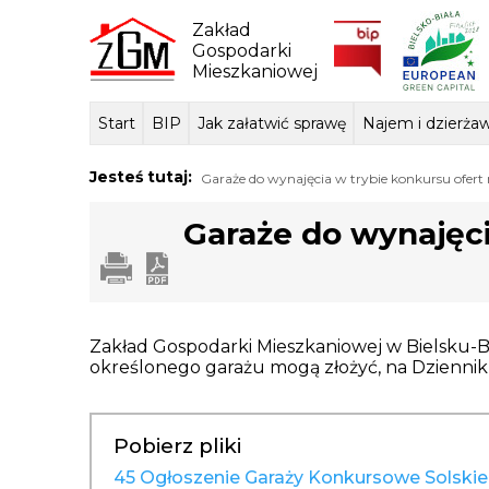
Skip
to
Zakład
content
Gospodarki
Mieszkaniowej
Start
BIP
Jak załatwić sprawę
Najem i dzierża
Dane ogólne
Sposób przyjmowania i
Przedmiot dzi
Lokale mie
Tłum
Jesteś tutaj:
Garaże do wynajęcia w trybie konkursu ofert n
załatwiania spraw
podstawa praw
Garaże do wynajęci
Zakład Gospodarki Mieszkaniowej w Bielsku-Bi
określonego garażu mogą złożyć, na Dzienni
Pobierz pliki
45 Ogłoszenie Garaży Konkursowe Solski