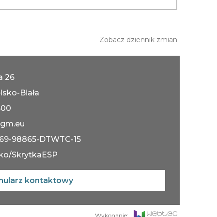
Zobacz dziennik zmian
ka 26
lsko-Biała
600
gm.eu
069-98865-DTWTC-15
ko/SkrytkaESP
mularz kontaktowy
Wykonanie: