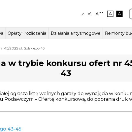
++
A
A
A
+
A
A
wa
Opłaty i rozliczenia
Działania antysmogowe
Remonty bu
ałalności,
szkalne
aczenia – język migowy
Stawki czynszów w lokalach
Kierownictwo jednostki
Lokale użytkowe
Odczyty wodomierzy
Zasady odpłatności za wodę i
Działania ZGM
Struktura organiza
Jak zmieniaj
Garaże
r 45/2025 ul. Solskiego 43
na i statut
mieszkalnych
ścieki
a w trybie konkursu ofert nr 45
43
ałej ogłasza listę wolnych garaży do wynajęcia w konku
ku Podawczym – Ofertę konkursową, do pobrania druk w
ego 43-45