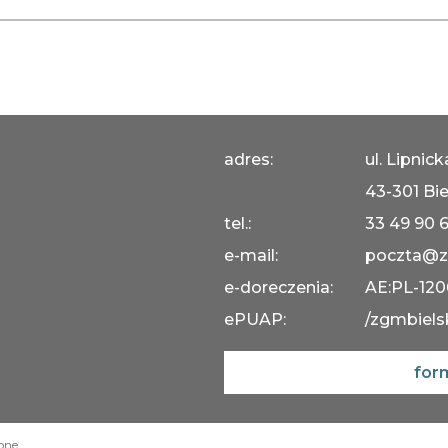
adres:
ul. Lipnic
43-301 Bie
tel.:
33 49 90 
e-mail:
poczta@z
e-doreczenia:
AE:PL-12
ePUAP:
/zgmbiels
for
one.