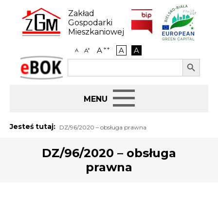
Skip
to
Zakład
content
Gospodarki
Mieszkaniowej
++
A
A
A
+
A
A
Search Button
Search
eBOK
for:
Start
Jesteś tutaj:
DZ/96/2020 – obsługa prawna
BIP
DZ/96/2020 – obsługa
prawna
Jak załatwić sprawę
Najem i dzierżawa