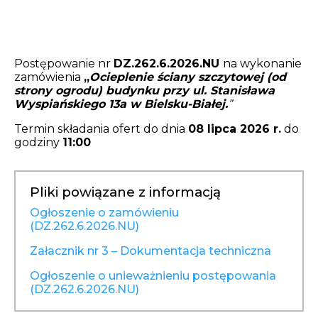
Opłaty i rozliczenia
Działania antysmogowe
Postępowanie nr
DZ.262.6.2026.NU
na wykonanie
zamówienia
„
Ocieplenie ściany szczytowej (od
Remonty budynków
strony ogrodu) budynku przy ul. Stanisława
Wyspiańskiego 13a w Bielsku-Białej.
”
Zamówienia publiczne
Termin składania ofert do dnia
08 lipca 2026 r.
do
godziny
11:00
Prawo
Nowości
Pliki powiązane z informacją
Ogłoszenie o zamówieniu
(DZ.262.6.2026.NU)
Załacznik nr 3 – Dokumentacja techniczna
Ogłoszenie o unieważnieniu postępowania
(DZ.262.6.2026.NU)