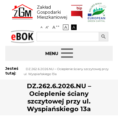
Skip
to
Zakład
content
Gospodarki
Mieszkaniowej
++
A
A
A
+
A
A
Search Button
Search
eBOK
for:
Start
Jesteś
DZ.262.6.2026.NU – Ocieplenie ściany szczytowej przy
tutaj:
ul. Wyspiańskiego 13a
BIP
DZ.262.6.2026.NU –
Ocieplenie ściany
Jak załatwić sprawę
szczytowej przy ul.
Najem i dzierżawa
Wyspiańskiego 13a