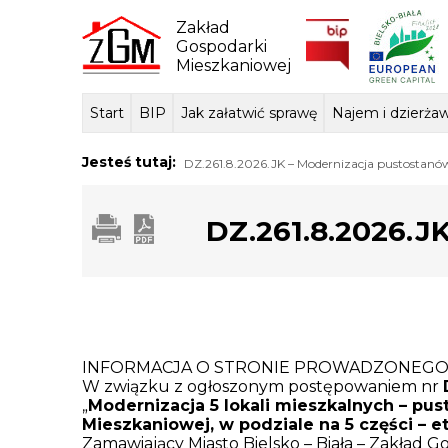
Skip
to
Zakład
content
Gospodarki
Mieszkaniowej
Start
BIP
Jak załatwić sprawę
Najem i dzierża
Dane ogólne
Sposób przyjmowania i
Przedmiot dzi
Lokale mie
Tłum
Jesteś tutaj:
DZ.261.8.2026.JK – Modernizacja pustostanów et
załatwiania spraw
podstawa praw
DZ.261.8.2026.JK
INFORMACJA O STRONIE PROWADZONEG
W związku z ogłoszonym postępowaniem nr
„
Modernizacja 5 lokali mieszkalnych – pu
Mieszkaniowej, w podziale na 5 części – eta
Zamawiający Miasto Bielsko – Biała – Zakład 