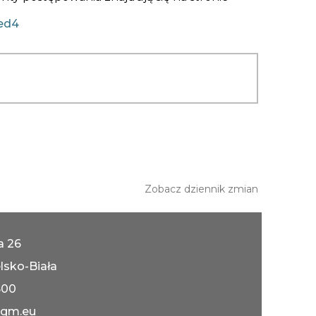
0ed4
Zobacz dziennik zmian
ka 26
lsko-Biała
600
gm.eu