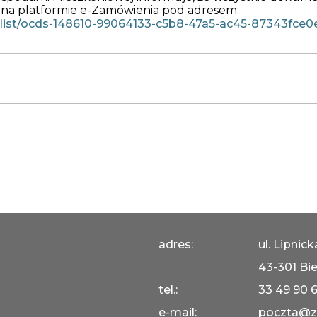
na platformie e-Zamówienia pod adresem:
h/list/ocds-148610-99064133-c5b8-47a5-ac45-87343fce
adres:
ul. Lipnic
43-301 Bie
tel.:
33 49 90 
e-mail:
poczta@z