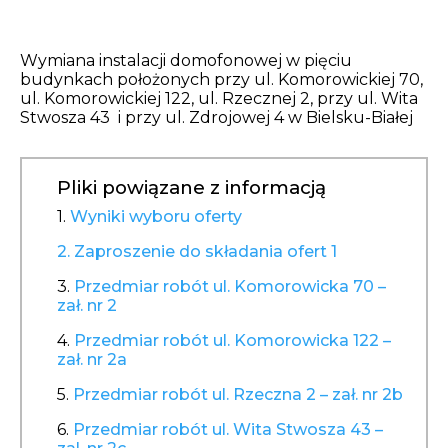
Opłaty i rozliczenia
Działania antysmogowe
Wymiana instalacji domofonowej w pięciu
budynkach położonych przy ul. Komorowickiej 70,
ul. Komorowickiej 122, ul. Rzecznej 2, przy ul. Wita
Remonty budynków
Stwosza 43 i przy ul. Zdrojowej 4 w Bielsku-Białej
Zamówienia publiczne
Pliki powiązane z informacją
Prawo
1.
Wyniki wyboru oferty
2. Zaproszenie do składania ofert 1
Nowości
3.
Przedmiar robót ul. Komorowicka 70 –
zał. nr 2
4.
Przedmiar robót ul. Komorowicka 122 –
zał. nr 2a
5.
Przedmiar robót ul. Rzeczna 2 – zał. nr 2b
6.
Przedmiar robót ul. Wita Stwosza 43 –