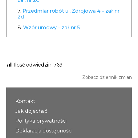
zal. nr 2c
7.
Przedmiar robót ul. Zdrojowa 4 – zał. nr
2d
8.
Wzór umowy – zał. nr 5
Ilość odwiedzin:
769
Zobacz dziennik zmian
Kontakt
Jak dojechać
Polityka prywatności
Deklaracja dostępności