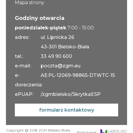
Mapa strony
Godziny otwarcia
poniedziałek-piątek
7:00 - 15:00
adres:
ul. Lipnicka 26
43-301 Bielsko-Biała
tel.:
33 49 90 600
e-mail:
poczta@zgm.eu
e-
AE:PL-12069-98865-DTWTC-15
doreczenia:
ePUAP:
/zgmbielsko/SkrytkaESP
formularz kontaktowy
Copyright @ 2018 ZGM Bielsko-Biała.
Wykonanie: