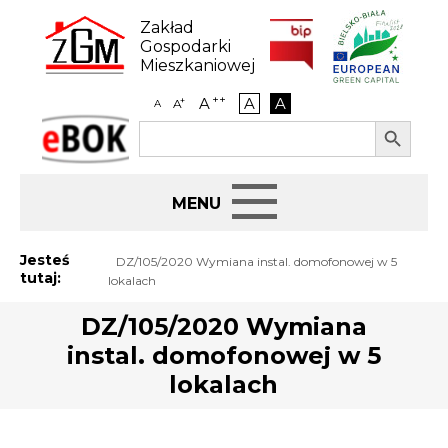
Skip
to
Zakład
content
Gospodarki
Mieszkaniowej
++
A
A
A
+
A
A
Search Button
Search
eBOK
for:
Start
Jesteś
DZ/105/2020 Wymiana instal. domofonowej w 5
tutaj:
lokalach
BIP
DZ/105/2020 Wymiana
instal. domofonowej w 5
Jak załatwić sprawę
lokalach
Najem i dzierżawa