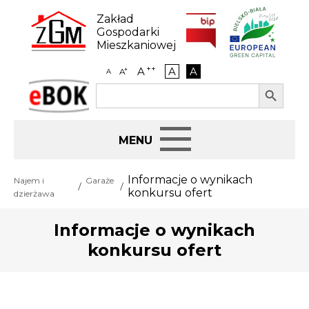
Skip
to
Zakład
content
Gospodarki
Mieszkaniowej
++
A
A
A
+
A
A
Search Button
Search
eBOK
for:
Start
Informacje o wynikach
Najem i
Garaże
konkursu ofert
dzierżawa
BIP
Informacje o wynikach
Jak załatwić sprawę
konkursu ofert
Najem i dzierżawa